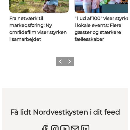
Fra netværk til
"1 ud af 100" viser styrk
markedsføring: Ny
i lokale events: Flere
områdefilm viser styrken
gæster og stærkere
i samarbejdet
fællesskaber
Forrige
Næste
Få lidt Nordvestkysten i dit feed