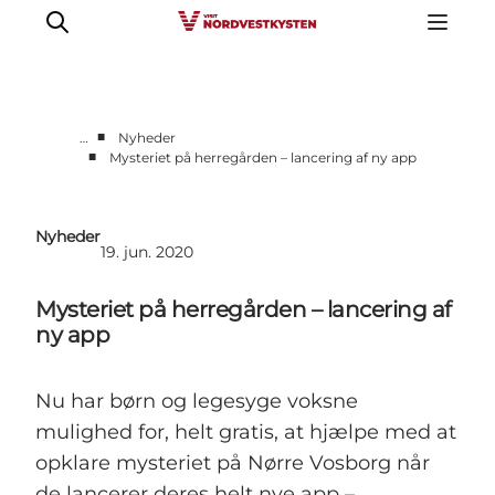
■
…
Nyheder
■
Mysteriet på herregården – lancering af ny app
Feriesteder
Inspiration
Nyheder
Handicapvenlig ferie
19. jun. 2020
Events
Mysteriet på herregården – lancering af
Overnatning
ny app
Planlæg din ferie
Nu har børn og legesyge voksne
mulighed for, helt gratis, at hjælpe med at
opklare mysteriet på Nørre Vosborg når
de lancerer deres helt nye app –