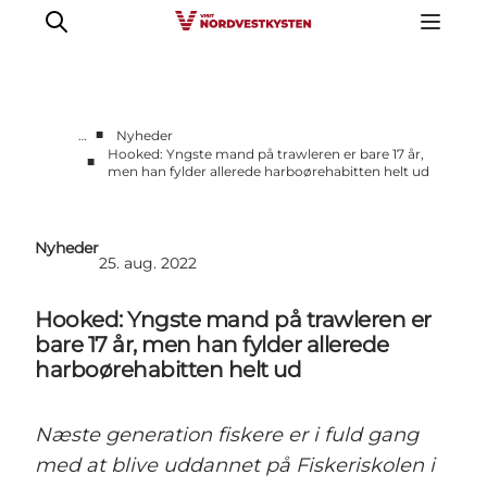
■
…
Nyheder
Hooked: Yngste mand på trawleren er bare 17 år,
■
men han fylder allerede harboørehabitten helt ud
Feriesteder
Inspiration
Handicapvenlig ferie
Nyheder
25. aug. 2022
Events
Overnatning
Hooked: Yngste mand på trawleren er
Planlæg din ferie
bare 17 år, men han fylder allerede
harboørehabitten helt ud
Næste generation fiskere er i fuld gang
med at blive uddannet på Fiskeriskolen i