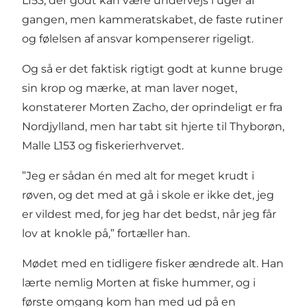
L153, der godt kan være undervejs i uger af
gangen, men kammeratskabet, de faste rutiner
og følelsen af ansvar kompenserer rigeligt.
Og så er det faktisk rigtigt godt at kunne bruge
sin krop og mærke, at man laver noget,
konstaterer Morten Zacho, der oprindeligt er fra
Nordjylland, men har tabt sit hjerte til Thyborøn,
Malle L153 og fiskerierhvervet.
”Jeg er sådan én med alt for meget krudt i
røven, og det med at gå i skole er ikke det, jeg
er vildest med, for jeg har det bedst, når jeg får
lov at knokle på,” fortæller han.
Mødet med en tidligere fisker ændrede alt. Han
lærte nemlig Morten at fiske hummer, og i
første omgang kom han med ud på en