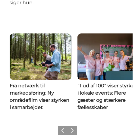
siger hun.
Fra netværk til
"1 ud af 100" viser styrk
markedsføring: Ny
i lokale events: Flere
områdefilm viser styrken
gæster og stærkere
i samarbejdet
fællesskaber
Forrige
Næste