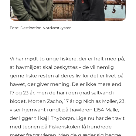
Foto
:
Destination Nordvestkysten
Vi har mødt to unge fiskere, der er helt med på,
at havmiljøet skal beskyttes – de vil nemlig
gerne fiske resten af deres liv, for det er livet på
hawet, der giver mening.
De er ikke mere end
17 og 23 år, men de har i den grad saltvand i
blodet. Morten Zacho, 17 år og Nichlas Møller, 23,
viser hjemvant rundt på trawleren L154 Malle,
der ligger til kaj i Thyborøn. Lige nu har de travlt
med teorien på Fiskeriskolen få hundrede
meter fra trawleren. Men de glæder sig begge