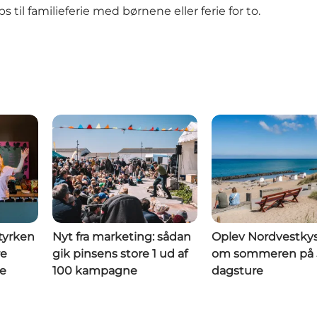
 til familieferie med børnene eller ferie for to.
styrken
Nyt fra marketing: sådan
Oplev Nordvestky
re
gik pinsens store 1 ud af
om sommeren på 
re
100 kampagne
dagsture