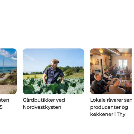
sten
Gårdbutikker ved
Lokale råvarer sa
5
Nordvestkysten
producenter og
køkkener i Thy