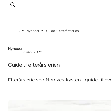
■
■
…
Nyheder
Guide til efterårsferien
Feriesteder
Inspiration
Nyheder
7. sep. 2020
Handicapvenlig ferie
Events
Guide til efterårsferien
Overnatning
Planlæg din ferie
Efterårsferie ved Nordvestkysten - guide til o