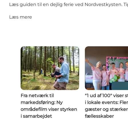
Læs guiden til en dejlig ferie ved Nordvestkysten. Tips
Læs mere
Fra netværk til
"1 ud af 100" viser 
markedsføring: Ny
i lokale events: Fle
områdefilm viser styrken
gæster og stærke
i samarbejdet
fællesskaber