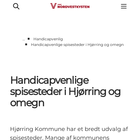
■
…
Handicapvenlig
■
Handicapvenlige spisesteder i Hjørring og omegn
Feriesteder
Inspiration
Handicapvenlig ferie
Handicapvenlige
Events
Overnatning
spisesteder i Hjørring og
Planlæg din ferie
omegn
Hjørring Kommune har et bredt udvalg af
spisesteder. Mange af kommunens