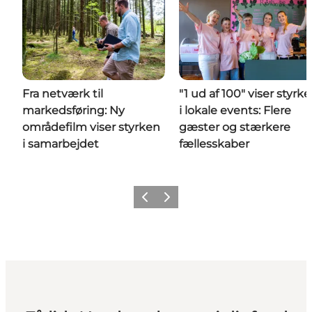
Fra netværk til
"1 ud af 100" viser styrk
markedsføring: Ny
i lokale events: Flere
områdefilm viser styrken
gæster og stærkere
i samarbejdet
fællesskaber
Forrige
Næste