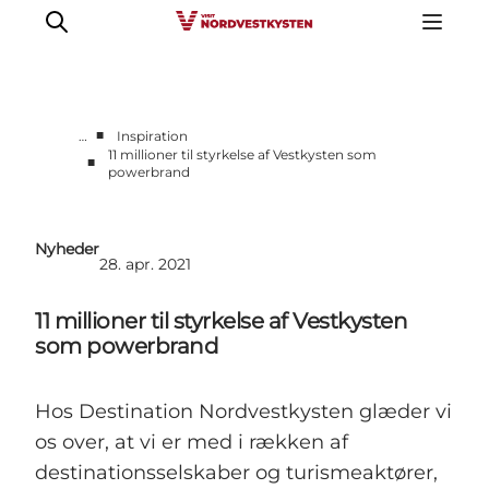
■
…
Inspiration
11 millioner til styrkelse af Vestkysten som
■
powerbrand
Feriesteder
Inspiration
Handicapvenlig ferie
Nyheder
28. apr. 2021
Events
Overnatning
11 millioner til styrkelse af Vestkysten
Planlæg din ferie
som powerbrand
Hos Destination Nordvestkysten glæder vi
os over, at vi er med i rækken af
destinationsselskaber og turismeaktører,