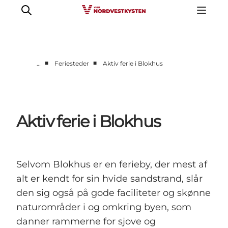
■
■
…
Feriesteder
Aktiv ferie i Blokhus
Feriesteder
Inspiration
Handicapvenlig ferie
Aktiv ferie i Blokhus
Events
Overnatning
Planlæg din ferie
Selvom Blokhus er en ferieby, der mest af
alt er kendt for sin hvide sandstrand, slår
den sig også på gode faciliteter og skønne
naturområder i og omkring byen, som
danner rammerne for sjove og