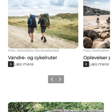
Foto
:
Destination Nordvestkysten
Foto
:
Destination 
Vandre- og cykelruter
Oplevelser p
Læs mere
Læs mere
Forrige
Næste
Besøg Gateway Blokhus