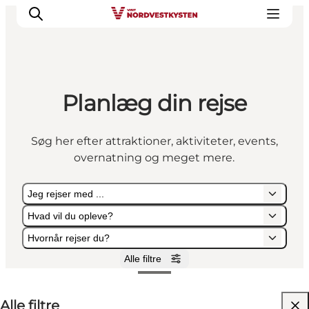
Planlæg din rejse
Feriesteder
Inspiration
Søg her efter attraktioner, aktiviteter, events,
Handicapvenlig ferie
overnatning og meget mere.
Events
Overnatning
Jeg rejser med ...
Planlæg din ferie
Hvad vil du opleve?
Hvornår rejser du?
Alle filtre
Jeg rejser med ...
Hvad vil du opleve?
Hvornår rejser du?
Alle filtre