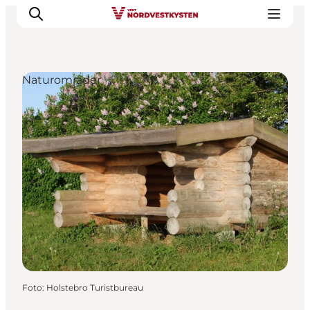
Naturområder
Feriesteder
Inspiration
Handicapvenlig ferie
Events
Overnatning
Planlæg din ferie
Foto
:
Holstebro Turistbureau