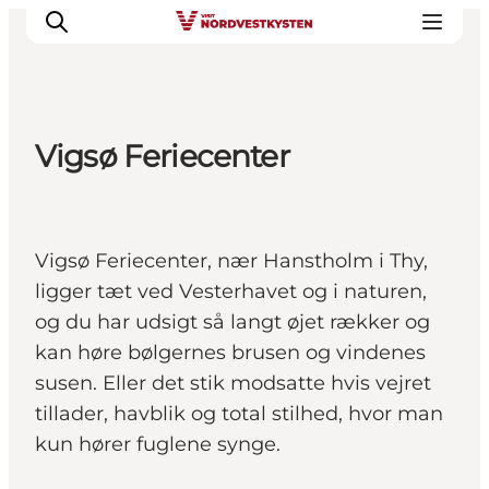
Vigsø Feriecenter
Feriesteder
Inspiration
Handicapvenlig ferie
Vigsø Feriecenter, nær Hanstholm i Thy,
Events
ligger tæt ved Vesterhavet og i naturen,
Overnatning
og du har udsigt så langt øjet rækker og
Planlæg din ferie
kan høre bølgernes brusen og vindenes
susen. Eller det stik modsatte hvis vejret
tillader, havblik og total stilhed, hvor man
kun hører fuglene synge.