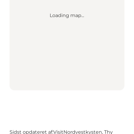
Loading map...
Sidst opdateret af:
VisitNordvestkysten, Thy