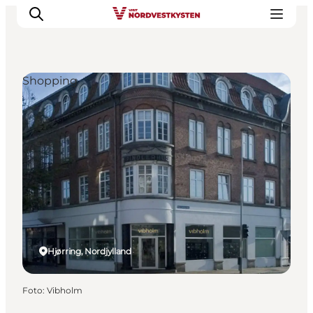
Shopping
Feriesteder
Inspiration
Handicapvenlig ferie
Events
Overnatning
Planlæg din ferie
Hjørring, Nordjylland
Foto
:
Vibholm