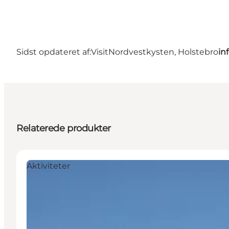
Sidst opdateret af:
VisitNordvestkysten, Holstebro
in
Relaterede produkter
Aktiviteter