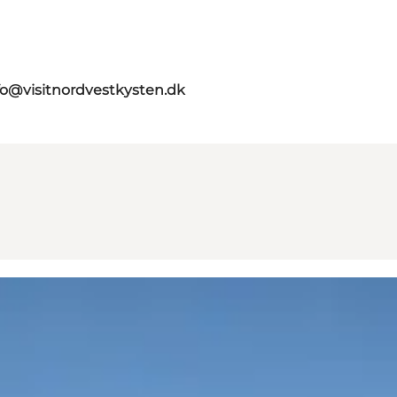
fo@visitnordvestkysten.dk