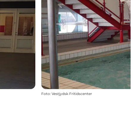
Foto
:
Vestjydsk Fritidscenter