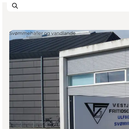
Svømmehaller og vandlande
Feriesteder
Inspiration
Handicapvenlig ferie
Events
Overnatning
Planlæg din ferie