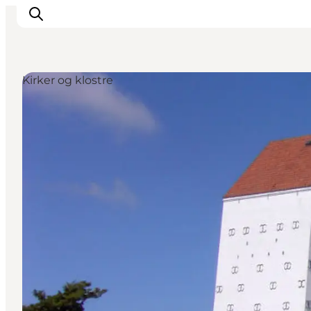
Kirker og klostre
Feriesteder
Inspiration
Handicapvenlig ferie
Events
Overnatning
Planlæg din ferie