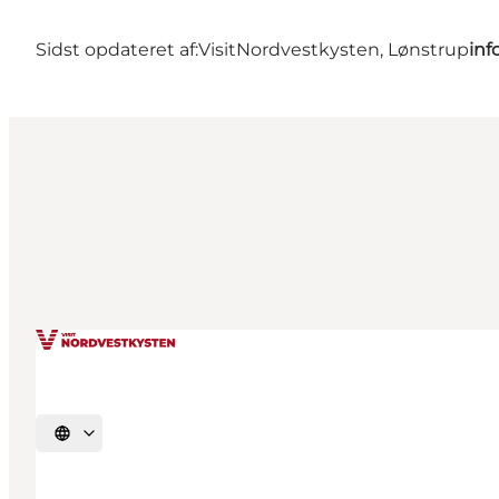
Sidst opdateret af:
VisitNordvestkysten, Lønstrup
inf
Vælg sprog