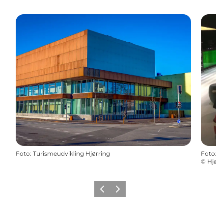
Foto
:
Turismeudvikling Hjørring
Foto
:
©
Hjør
Forrige
Næste