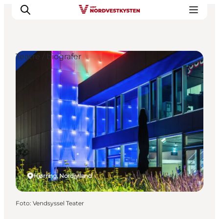
Teatre / biografer
Feriesteder
Inspiration
Handicapvenlig ferie
Events
Overnatning
Planlæg din ferie
Hjørring, Nordjylland
Foto
:
Vendsyssel Teater