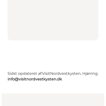
Sidst opdateret af:
VisitNordvestkysten, Hjørring
info@visitnordvestkysten.dk