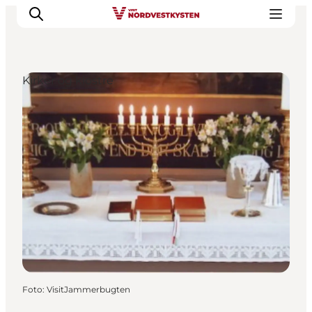
Kirker og klostre
Feriesteder
Inspiration
Handicapvenlig ferie
Events
Overnatning
Planlæg din ferie
Foto
:
VisitJammerbugten