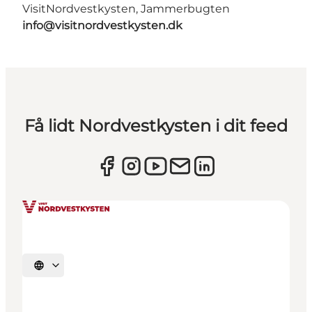
VisitNordvestkysten, Jammerbugten
info@visitnordvestkysten.dk
Få lidt Nordvestkysten i dit feed
Vælg sprog