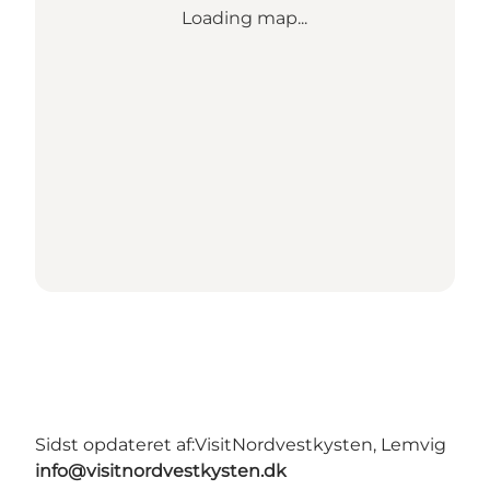
Loading map...
Sidst opdateret af:
VisitNordvestkysten, Lemvig
info@visitnordvestkysten.dk