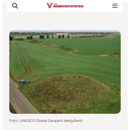
Ture på egen hånd
Feriesteder
Inspiration
Handicapvenlig ferie
Events
Overnatning
Planlæg din ferie
Foto
:
UNESCO Global Geopark Vestjylland