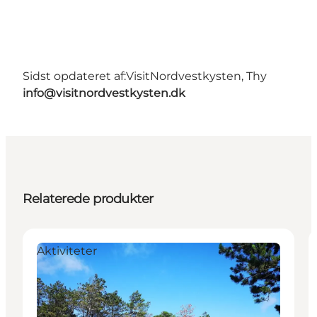
Sidst opdateret af:
VisitNordvestkysten, Thy
info@visitnordvestkysten.dk
Relaterede produkter
Aktiviteter