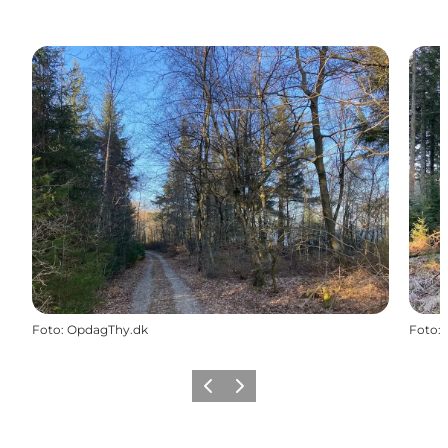
Foto
:
OpdagThy.dk
Foto
:
Forrige
Næste