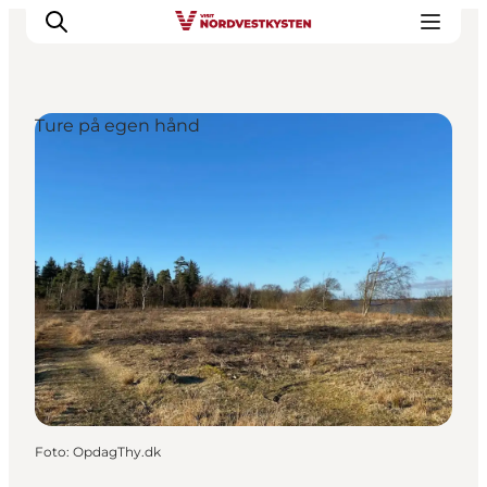
Ture på egen hånd
Feriesteder
Inspiration
Handicapvenlig ferie
Events
Overnatning
Planlæg din ferie
Foto
:
OpdagThy.dk