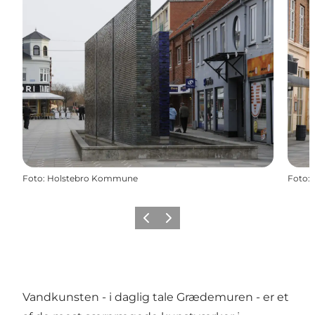
Foto
:
Holstebro Kommune
Foto
:
Forrige
Næste
Vandkunsten - i daglig tale Grædemuren - er et