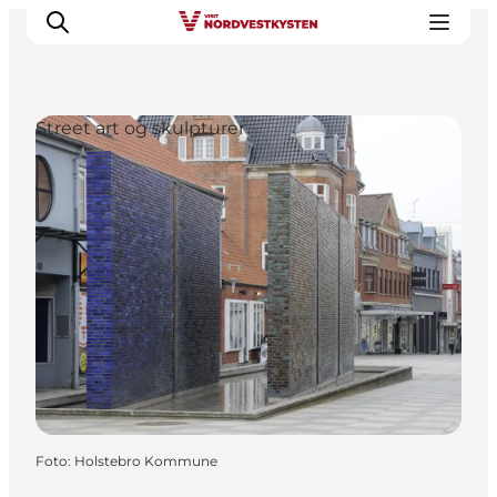
Street art og skulpturer
Feriesteder
Inspiration
Handicapvenlig ferie
Events
Overnatning
Planlæg din ferie
Foto
:
Holstebro Kommune