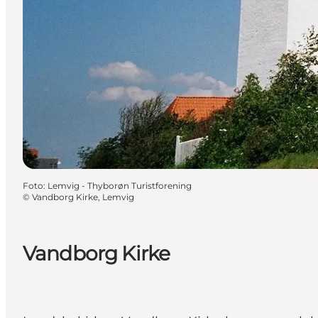
Foto
:
Lemvig - Thyborøn Turistforening
©
Vandborg Kirke, Lemvig
Vandborg Kirke