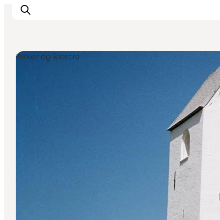
Kirker og klostre
Feriesteder
Inspiration
Handicapvenlig ferie
Events
Overnatning
Planlæg din ferie