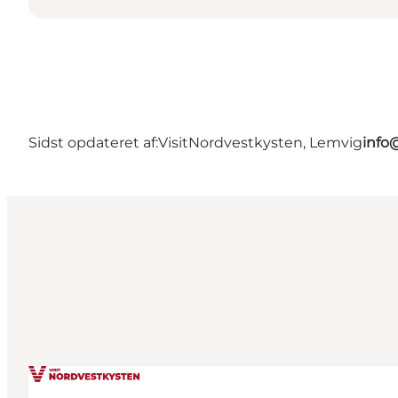
Sidst opdateret af:
VisitNordvestkysten, Lemvig
info