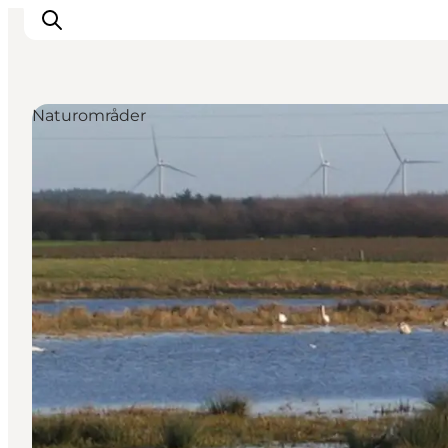
Naturområder
Feriesteder
Inspiration
Handicapvenlig ferie
Events
Overnatning
Planlæg din ferie