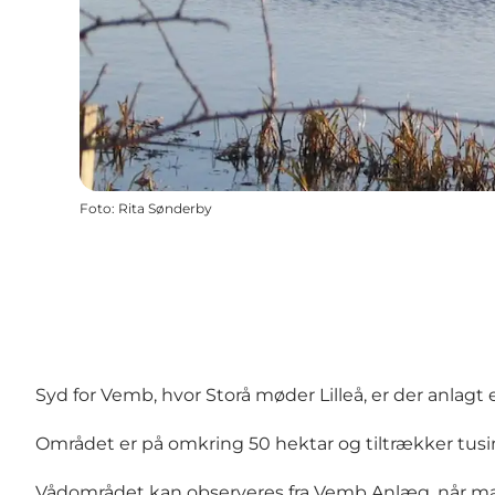
Foto
:
Rita Sønderby
Syd for Vemb, hvor
Storå
møder Lilleå, er der anlagt
Området er på omkring 50 hektar og tiltrækker tusind
Vådområdet kan observeres fra
Vemb Anlæg
, når m