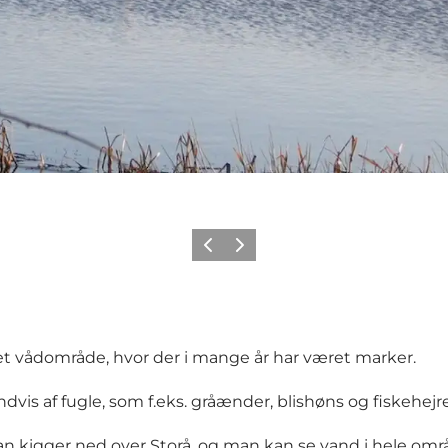
Forrige
Næste
 et vådområde, hvor der i mange år har været marker.
vis af fugle, som f.eks. gråænder, blishøns og fiskehejre
an kigger ned over Storå, og man kan se vand i hele o