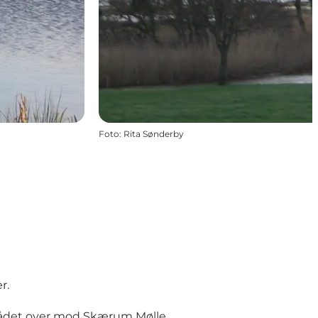
Foto
:
Rita Sønderby
r.
mrådet over mod
Skærum Mølle
.