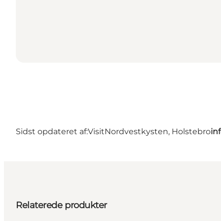
Sidst opdateret af:
VisitNordvestkysten, Holstebro
in
Relaterede produkter