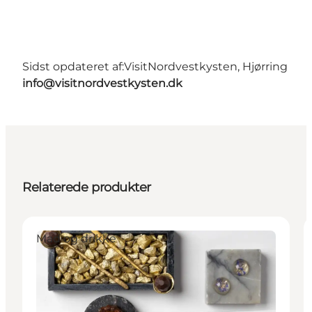
Sidst opdateret af:
VisitNordvestkysten, Hjørring
info@visitnordvestkysten.dk
Relaterede produkter
Mad og drikke