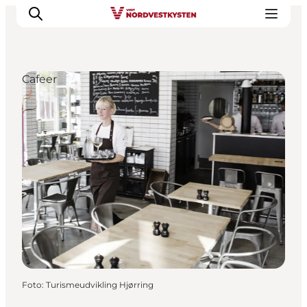
Cafeer
Feriesteder
Inspiration
Handicapvenlig ferie
Events
Overnatning
Planlæg din ferie
Foto
:
Turismeudvikling Hjørring