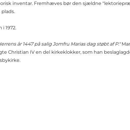
torisk inventar. Fremhæves bør den sjældne "lektoriep
 plads.
i 1972.
Herrens år 1447 på salig Jomfru Marias dag støbt af P."
Man 
olgte Christian IV en del kirkeklokker, som han beslaglag
sbykirke.