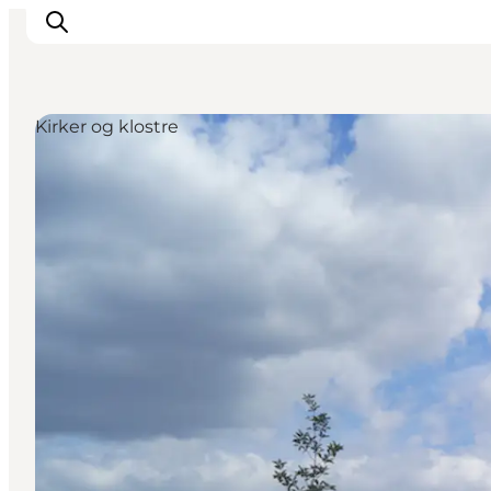
Kirker og klostre
Feriesteder
Inspiration
Handicapvenlig ferie
Events
Overnatning
Planlæg din ferie