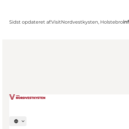
Sidst opdateret af:
VisitNordvestkysten, Holstebro
in
Vælg sprog