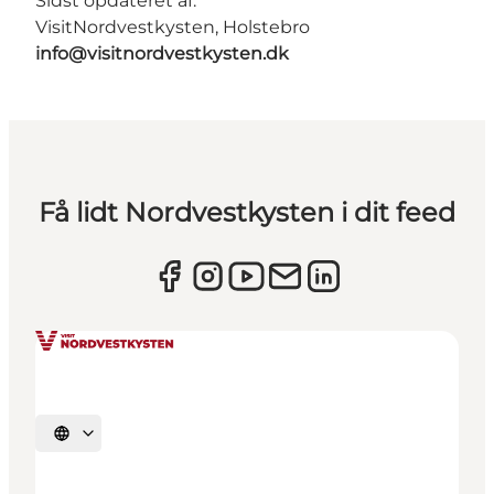
Sidst opdateret af:
VisitNordvestkysten, Holstebro
info@visitnordvestkysten.dk
Få lidt Nordvestkysten i dit feed
Vælg sprog