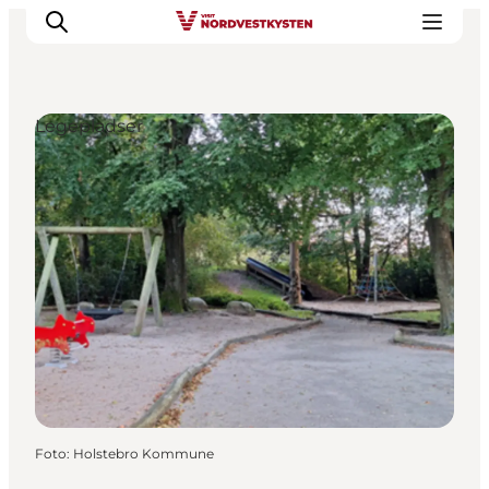
Legepladser
Feriesteder
Inspiration
Handicapvenlig ferie
Events
Overnatning
Planlæg din ferie
Foto
:
Holstebro Kommune