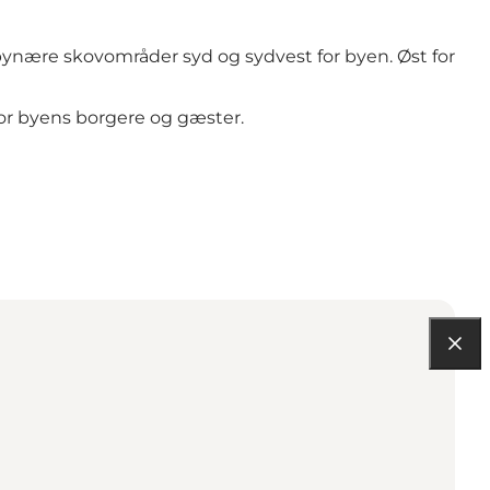
bynære skovområder syd og sydvest for byen. Øst for
for byens borgere og gæster.