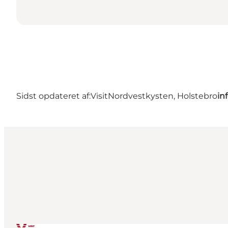
Sidst opdateret af:
VisitNordvestkysten, Holstebro
in