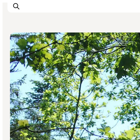
Haver og parker
Feriesteder
Inspiration
Handicapvenlig ferie
Events
Overnatning
Planlæg din ferie