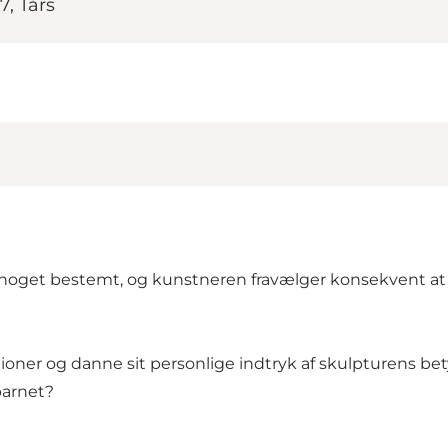
7, Tårs
e noget bestemt, og kunstneren fravælger konsekvent at 
iationer og danne sit personlige indtryk af skulpturens b
barnet?