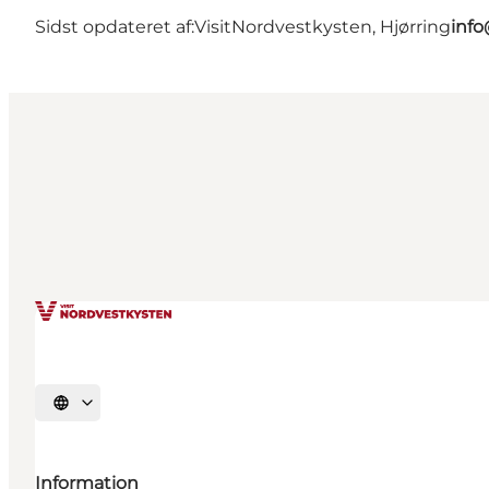
Sidst opdateret af:
VisitNordvestkysten, Hjørring
info
Vælg sprog
Information