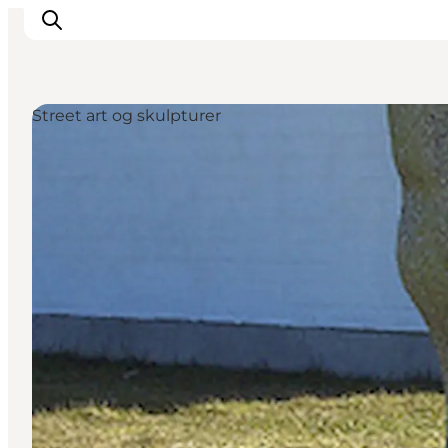
Street art og skulpturer
Feriesteder
Inspiration
Handicapvenlig ferie
Events
Overnatning
Planlæg din ferie