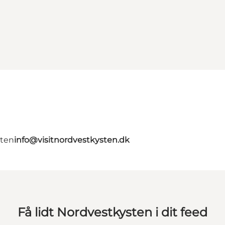
gten
info@visitnordvestkysten.dk
Få lidt Nordvestkysten i dit feed