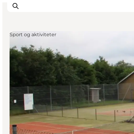
Sport og aktiviteter
Feriesteder
Inspiration
Handicapvenlig ferie
Events
Overnatning
Planlæg din ferie