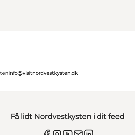
gten
info@visitnordvestkysten.dk
Få lidt Nordvestkysten i dit feed