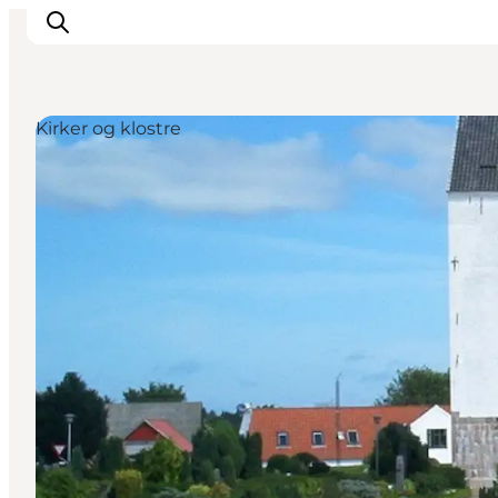
Kirker og klostre
Feriesteder
Inspiration
Handicapvenlig ferie
Events
Overnatning
Planlæg din ferie