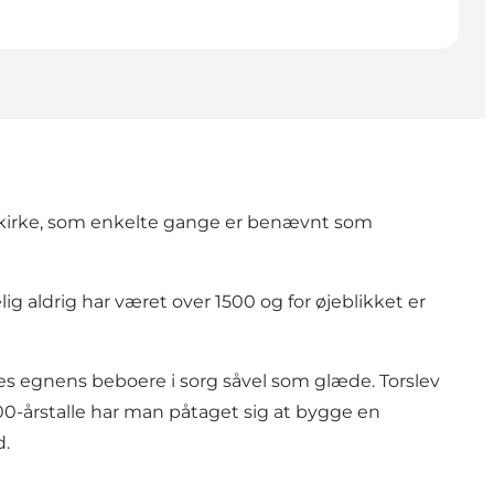
En kirke, som enkelte gange er benævnt som
 aldrig har været over 1500 og for øjeblikket er
es egnens beboere i sorg såvel som glæde. Torslev
1100-årstalle har man påtaget sig at bygge en
d.