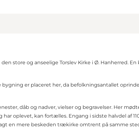
g den store og anseelige Torslev Kirke i Ø. Hanherred. 
gning er placeret her, da befolkningsantallet oprindelig
ster, dåb og nadver, vielser og begravelser. Her mødt
g har oplevet, kan fortælles. Engang i sidste halvdel af 
r lagt en mere beskeden trækirke omtrent på samme ste