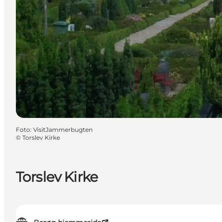
Foto
:
VisitJammerbugten
©
Torslev Kirke
Torslev Kirke