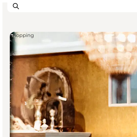
Shopping
Feriesteder
Inspiration
Handicapvenlig ferie
Events
Overnatning
Planlæg din ferie