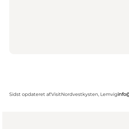
Sidst opdateret af:
VisitNordvestkysten, Lemvig
info