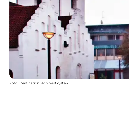
Foto
:
Destination Nordvestkysten