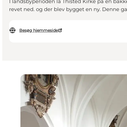
I landsbyperioden lå Thisted Kirke på en bakke
revet ned. og der blev bygget en ny. Denne ga
Besøg hjemmeside