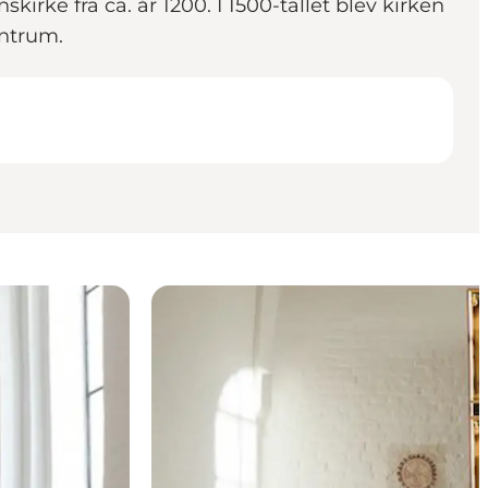
rke fra ca. år 1200. I 1500-tallet blev kirken
entrum.