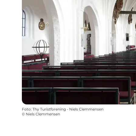
Foto
:
Thy Turistforening - Niels Clemmensen
©
Niels Clemmensen