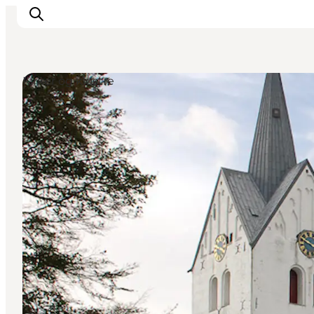
Kirker og klostre
Feriesteder
Inspiration
Handicapvenlig ferie
Events
Overnatning
Planlæg din ferie