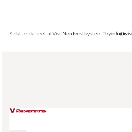
Sidst opdateret af:
VisitNordvestkysten, Thy
info@vis