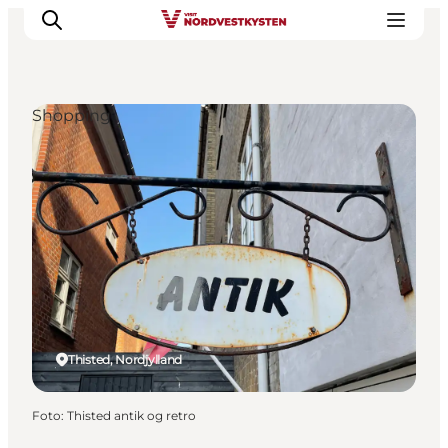
Shopping
Feriesteder
Inspiration
Handicapvenlig ferie
Events
Overnatning
Planlæg din ferie
Thisted, Nordjylland
Foto
:
Thisted antik og retro