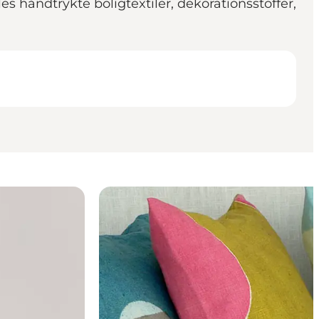
lles håndtrykte boligtextiler, dekorationsstoffer,