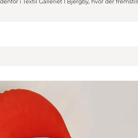
denfor i Textil Galleriet I Bjergby, hvor der fremsti