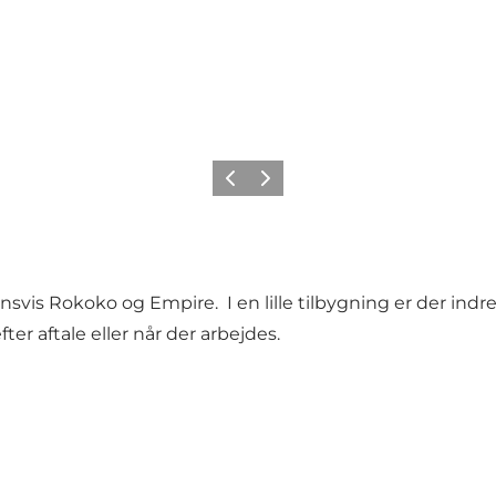
Forrige
Næste
svis Rokoko og Empire. I en lille tilbygning er der indre
r aftale eller når der arbejdes.