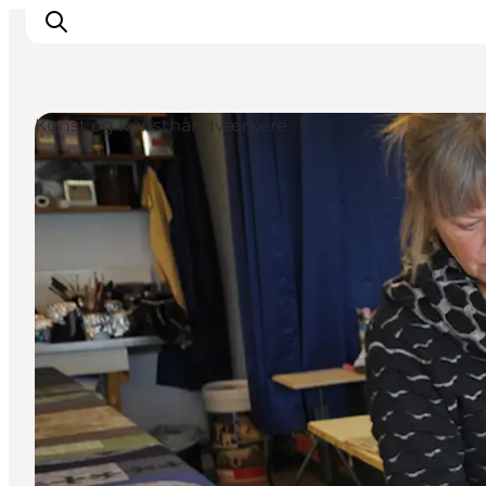
Kunst og kunsthåndværkere
Feriesteder
Inspiration
Handicapvenlig ferie
Events
Overnatning
Planlæg din ferie