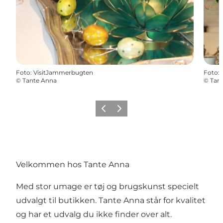
Foto
:
VisitJammerbugten
Foto
:
©
Tante Anna
©
Tan
Forrige
Næste
Velkommen hos Tante Anna
Med stor umage er tøj og brugskunst specielt
udvalgt til butikken. Tante Anna står for kvalitet
og har et udvalg du ikke finder over alt.