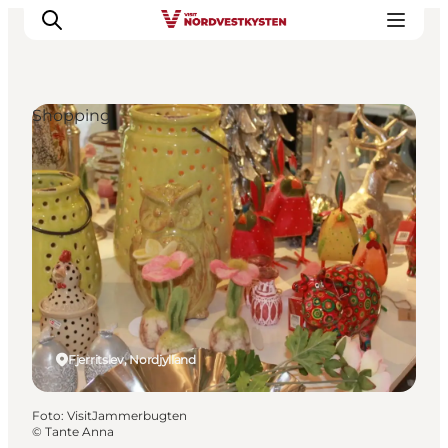
Shopping
Feriesteder
Inspiration
Handicapvenlig ferie
Events
Overnatning
Planlæg din ferie
Fjerritslev, Nordjylland
Foto
:
VisitJammerbugten
©
Tante Anna