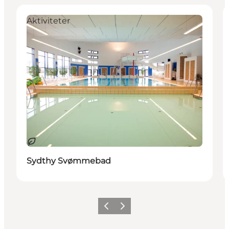
Aktiviteter
Bæredygtige oplevelser
Sydthy Svømmebad
Forrige
Næste