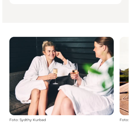
Foto
:
Sydthy Kurbad
Foto
: