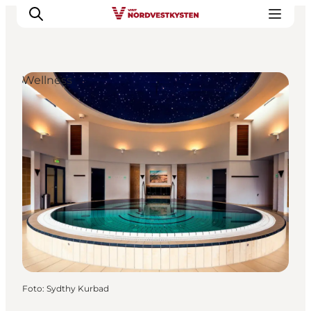
Wellness
Feriesteder
Inspiration
Handicapvenlig ferie
Events
Overnatning
Planlæg din ferie
Foto
:
Sydthy Kurbad