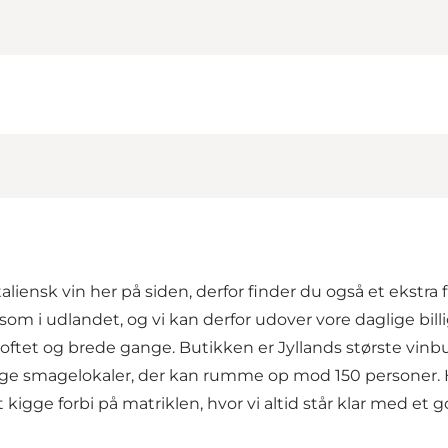
taliensk vin her på siden, derfor finder du også et ekstra
 i udlandet, og vi kan derfor udover vore daglige billige 
l loftet og brede gange. Butikken er Jyllands største vi
elige smagelokaler, der kan rumme op mod 150 personer.
gge forbi på matriklen, hvor vi altid står klar med et godt