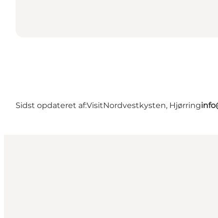
Sidst opdateret af:
VisitNordvestkysten, Hjørring
info