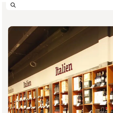
Shopping
Feriesteder
Inspiration
Handicapvenlig ferie
Events
Overnatning
Planlæg din ferie