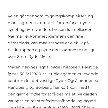
Vejen går gennem bygningskomplekset, og
man sagtner automatisk farten for at nyde
synet og høre vandets brusen fra møllesøen.
Når man er kommet igennem den fine
gårdsplads, kan man standse et øjeblik på
bakketoppen og nyde den skønneste udsigt
over Store Ryde Mølle.
Møllen nævnes lagt tilbage i historien. Først de
første 30 år i 1900-tallet blev gården et levende
centrum for det vestlige Ryde. Også bønder fra
Handbjerg og Borbjerg har kørt korn ned til
den gamle mølle for at få det malet. På gården
var også en ret stor foderstofhandel og bageri,
som blev nedlagt omkring 1910. I 1922-23 kom