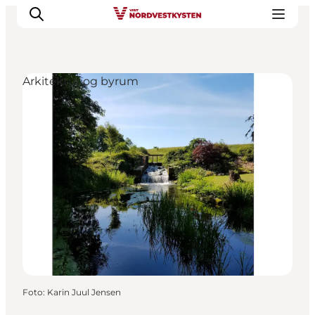
Arkitektur og byrum
Feriesteder
Inspiration
Handicapvenlig ferie
Events
Overnatning
Planlæg din ferie
Foto
:
Karin Juul Jensen