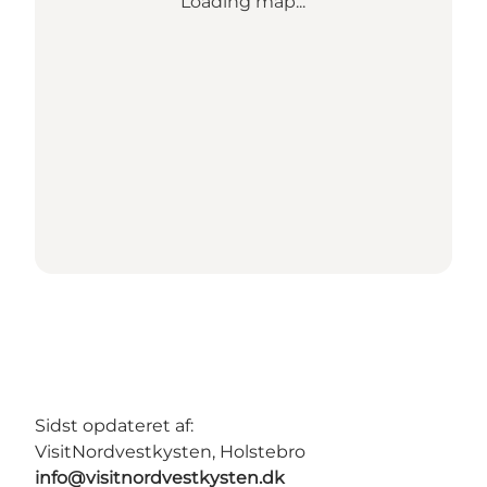
Loading map...
Sidst opdateret af:
VisitNordvestkysten, Holstebro
info@visitnordvestkysten.dk