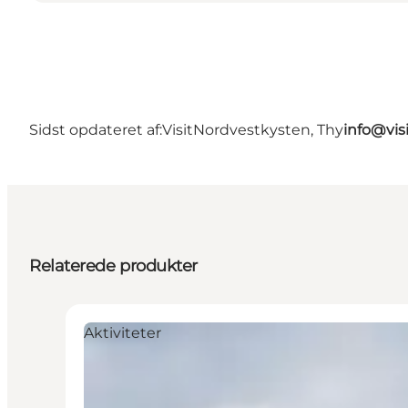
Sidst opdateret af:
VisitNordvestkysten, Thy
info@vis
Relaterede produkter
Aktiviteter