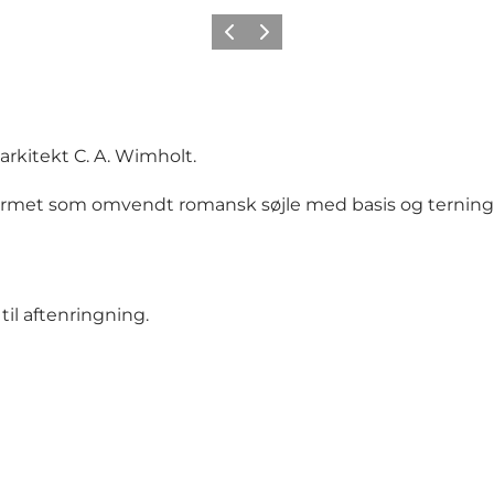
Forrige
Næste
 arkitekt C. A. Wimholt.
formet som omvendt romansk søjle med basis og terning
il aftenringning.