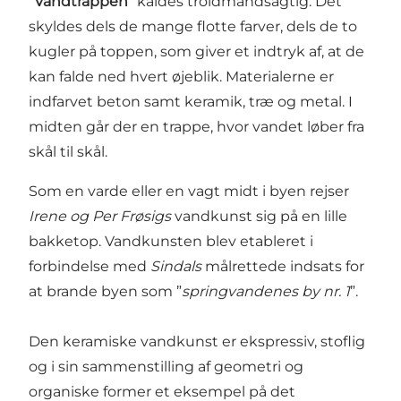
"
Vandtrappen
" kaldes troldmandsagtig. Det
skyldes dels de mange flotte farver, dels de to
kugler på toppen, som giver et indtryk af, at de
kan falde ned hvert øjeblik. Materialerne er
indfarvet beton samt keramik, træ og metal. I
midten går der en trappe, hvor vandet løber fra
skål til skål.
Som en varde eller en vagt midt i byen rejser
Irene og Per Frøsigs
vandkunst sig på en lille
bakketop. Vandkunsten blev etableret i
forbindelse med
Sindals
målrettede indsats for
at brande byen som ”
springvandenes by nr. 1
”.
Den keramiske vandkunst er ekspressiv, stoflig
og i sin sammenstilling af geometri og
organiske former et eksempel på det