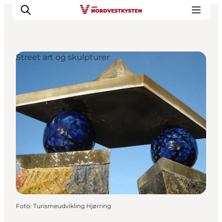
Street art og skulpturer
Feriesteder
Inspiration
Handicapvenlig ferie
Events
Overnatning
Planlæg din ferie
Foto
:
Turismeudvikling Hjørring