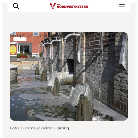
Street art og skulpturer
Feriesteder
Inspiration
Handicapvenlig ferie
Events
Overnatning
Planlæg din ferie
Foto
:
Turismeudvikling Hjørring