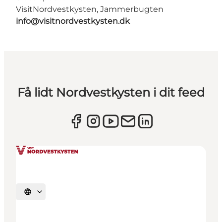
VisitNordvestkysten, Jammerbugten
info@visitnordvestkysten.dk
Få lidt Nordvestkysten i dit feed
Vælg sprog