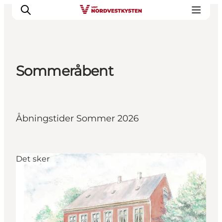
Sommeråbent
Feriesteder
Inspiration
Handicapvenlig ferie
Åbningstider Sommer 2026
Events
Overnatning
Planlæg din ferie
Det sker