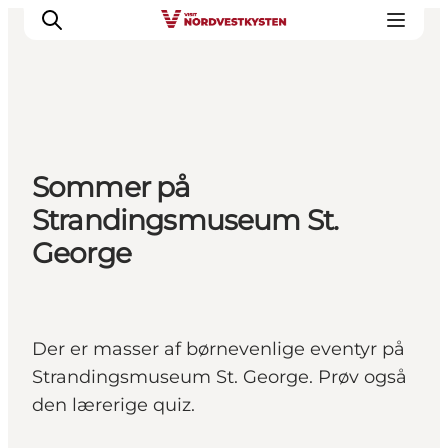
Feriesteder
Sommer på
Inspiration
Strandingsmuseum St.
Handicapvenlig ferie
George
Events
Overnatning
Planlæg din ferie
Der er masser af børnevenlige eventyr på
Strandingsmuseum St. George. Prøv også
den lærerige quiz.