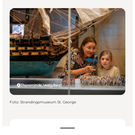
Det sker
Thorsminde, Vestjylland
Foto
:
Strandingsmuseum St. George
Datoer og tider