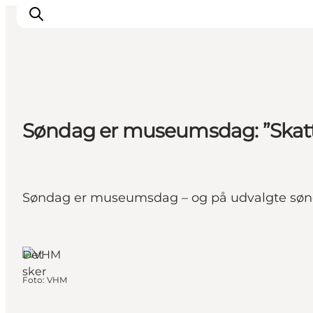
Feriesteder
Søndag er museumsdag: ”Skatt
Inspiration
Handicapvenlig ferie
Events
Overnatning
Søndag er museumsdag – og på udvalgte sønda
Planlæg din ferie
Hjørring,
Nordjylland
Det
sker
Foto
:
VHM