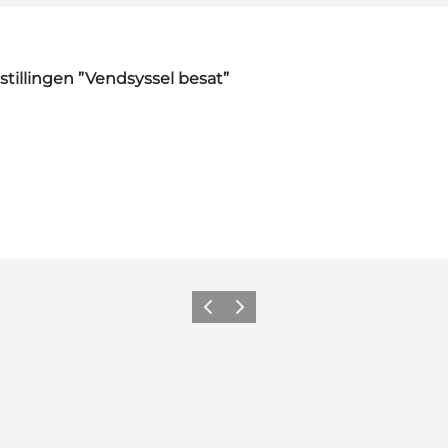
illingen ”Vendsyssel besat”
Forrige
Næste