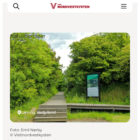
Naturområder
Feriesteder
Inspiration
Handicapvenlig ferie
Events
Overnatning
Planlæg din ferie
Lemvig, Vestjylland
Foto
:
Emil Nørby
©
Visitnordvestkysten