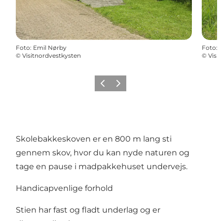
Foto
:
Emil Nørby
Foto
:
©
Visitnordvestkysten
©
Visi
Forrige
Næste
Skolebakkeskoven er en 800 m lang sti
gennem skov, hvor du kan nyde naturen og
tage en pause i madpakkehuset undervejs.
Handicapvenlige forhold
Stien har fast og fladt underlag og er