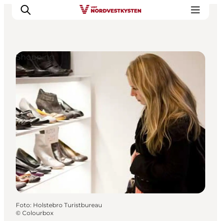
Shopping
Feriesteder
Inspiration
Handicapvenlig ferie
Events
Overnatning
Planlæg din ferie
Foto
:
Holstebro Turistbureau
©
Colourbox