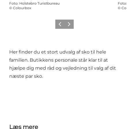
Foto
:
Holstebro Turistbureau
Foto
:
©
Colourbox
©
Col
Forrige
Næste
Her finder du et stort udvalg af sko til hele
familien. Butikkens personale står klar til at
hjælpe dig med råd og vejledning til valg af dit
næste par sko.
Læs mere