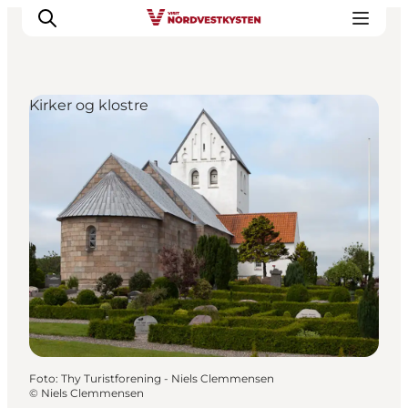
Kirker og klostre
Feriesteder
Inspiration
Handicapvenlig ferie
Events
Overnatning
Planlæg din ferie
Foto
:
Thy Turistforening - Niels Clemmensen
©
Niels Clemmensen