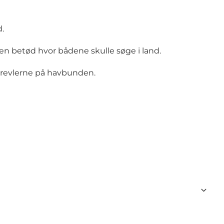
d.
n betød hvor bådene skulle søge i land.
r revlerne på havbunden.