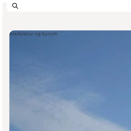
Arkitektur og byrum
Feriesteder
Inspiration
Handicapvenlig ferie
Events
Overnatning
Planlæg din ferie