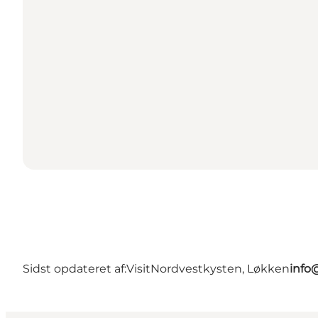
Sidst opdateret af:
VisitNordvestkysten, Løkken
info