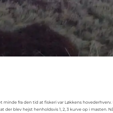
t minde fra den tid at fiskeri var Løkkens hovederhverv. 
 at der blev hejst henholdsvis 1, 2, 3 kurve op i masten. 