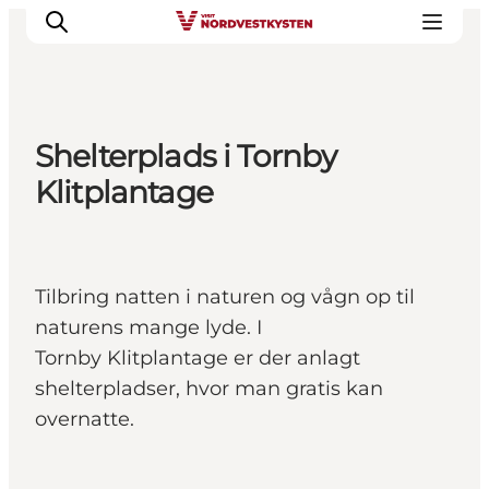
Shelterplads i Tornby
Feriesteder
Klitplantage
Inspiration
Handicapvenlig ferie
Events
Tilbring natten i naturen og vågn op til
Overnatning
naturens mange lyde. I
Planlæg din ferie
Tornby Klitplantage er der anlagt
shelterpladser, hvor man gratis kan
overnatte.