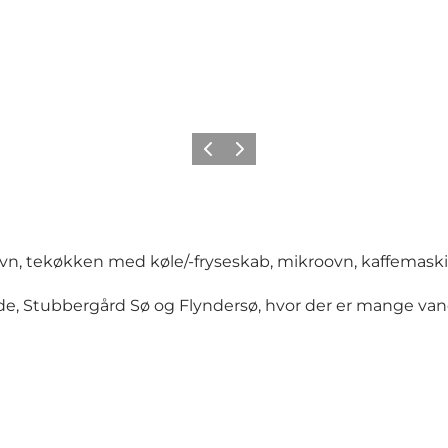
Forrige
Næste
, tekøkken med køle/-fryseskab, mikroovn, kaffemaskine 
e, Stubbergård Sø og Flyndersø, hvor der er mange van