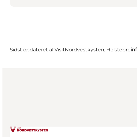
Sidst opdateret af:
VisitNordvestkysten, Holstebro
in