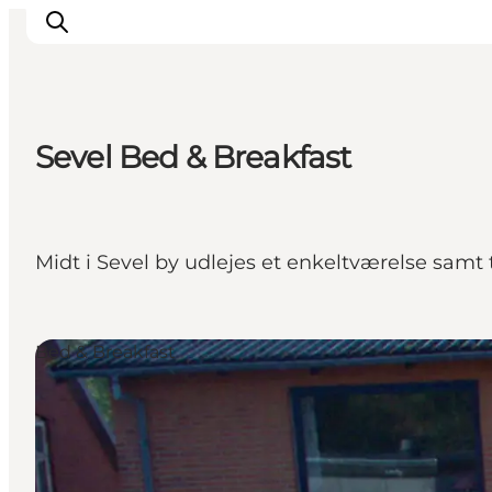
Sevel Bed & Breakfast
Feriesteder
Inspiration
Handicapvenlig ferie
Midt i Sevel by udlejes et enkeltværelse samt
Events
Overnatning
Planlæg din ferie
Bed & Breakfast