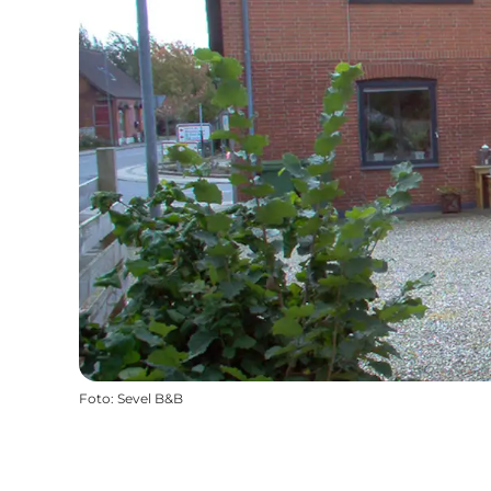
Foto
:
Sevel B&B