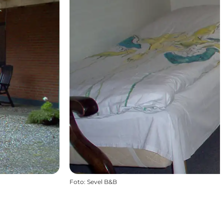
Foto
:
Sevel B&B