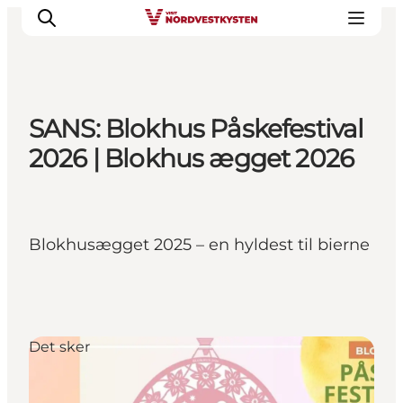
SANS: Blokhus Påskefestival
Feriesteder
2026 | Blokhus ægget 2026
Inspiration
Handicapvenlig ferie
Events
Blokhusægget 2025 – en hyldest til bierne
Overnatning
Planlæg din ferie
Det sker