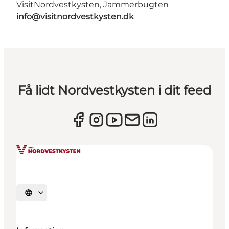
VisitNordvestkysten, Jammerbugten
info@visitnordvestkysten.dk
Få lidt Nordvestkysten i dit feed
Vælg sprog