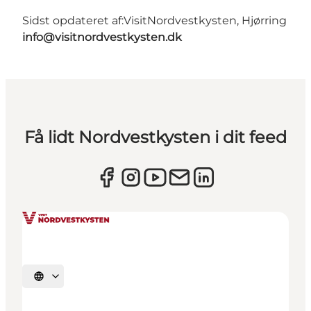
Sidst opdateret af:
VisitNordvestkysten, Hjørring
info@visitnordvestkysten.dk
Få lidt Nordvestkysten i dit feed
Vælg sprog