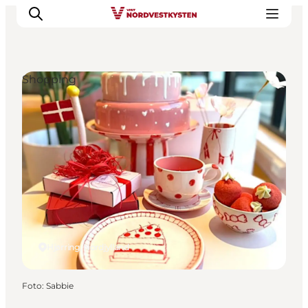
Shopping
Feriesteder
Inspiration
Handicapvenlig ferie
Events
Overnatning
Planlæg din ferie
Hjørring, Nordjylland
Foto
:
Sabbie