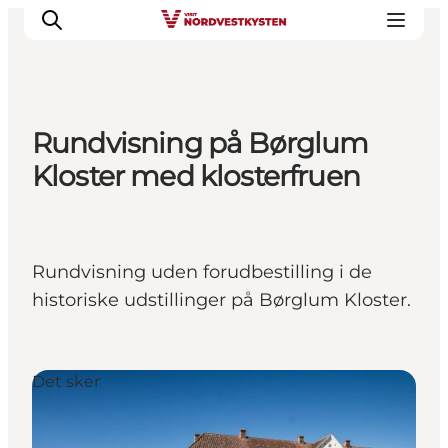
Rundvisning på Børglum
Feriesteder
Kloster med klosterfruen
Inspiration
Handicapvenlig ferie
Events
Rundvisning uden forudbestilling i de
Overnatning
historiske udstillinger på Børglum Kloster.
Planlæg din ferie
Det sker