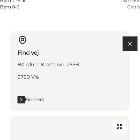
Børn 7-16 år
80 DKK
Børn 0-6
Gratis
Find vej
Børglum Klostervej 255B
9760 Vrå
Find vej