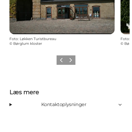
Foto
:
Løkken Turistbureau
Foto
:
©
Børglum kloster
©
Bør
Forrige
Næste
Læs mere
Kontaktoplysninger