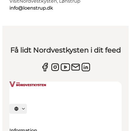
VisitNordvestkysten, Lønstrup
info@loenstrup.dk
Få lidt Nordvestkysten i dit feed
Vælg sprog
Information