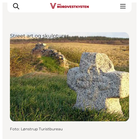
Street art og skulpturer
Feriesteder
Inspiration
Handicapvenlig ferie
Events
Overnatning
Planlæg din ferie
Foto
:
Lønstrup Turistbureau